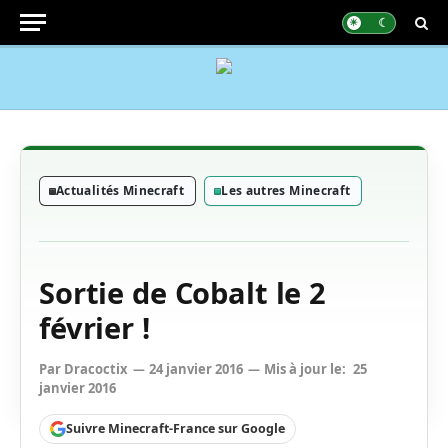
Actualités Minecraft
Les autres Minecraft
Sortie de Cobalt le 2
février !
Par
Dracoctix
24 janvier 2016
Mis à jour le:
25
janvier 2016
Suivre Minecraft-France sur Google