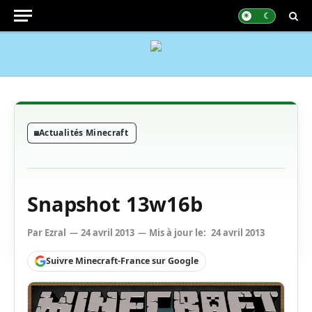
Actualités Minecraft
Snapshot 13w16b
Par
Ezral
24 avril 2013
Mis à jour le:
24 avril 2013
Suivre Minecraft-France sur Google