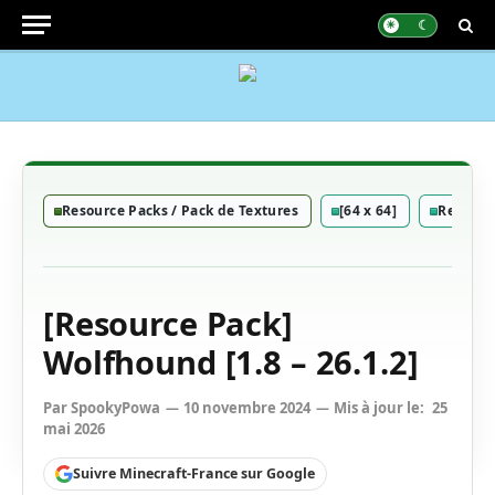
Resource Packs / Pack de Textures
[64 x 64]
Resourc
[Resource Pack]
Wolfhound [1.8 – 26.1.2]
Par
SpookyPowa
10 novembre 2024
Mis à jour le:
25
mai 2026
Suivre Minecraft-France sur Google