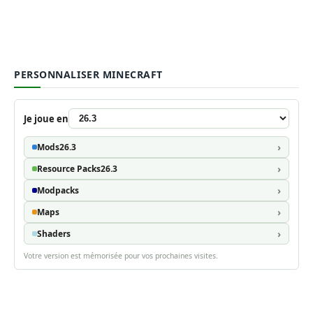
PERSONNALISER MINECRAFT
Je joue en
Mods
26.3
Resource Packs
26.3
Modpacks
Maps
Shaders
Votre version est mémorisée pour vos prochaines visites.