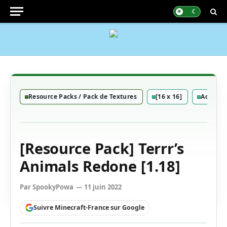
Resource Packs / Pack de Textures
[16 x 16]
Add-On
[Resource Pack] Terrr’s
Animals Redone [1.18]
Par
SpookyPowa
11 juin 2022
Suivre Minecraft-France sur Google