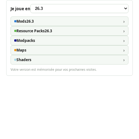
Je joue en
Mods
26.3
Resource Packs
26.3
Modpacks
Maps
Shaders
Votre version est mémorisée pour vos prochaines visites.