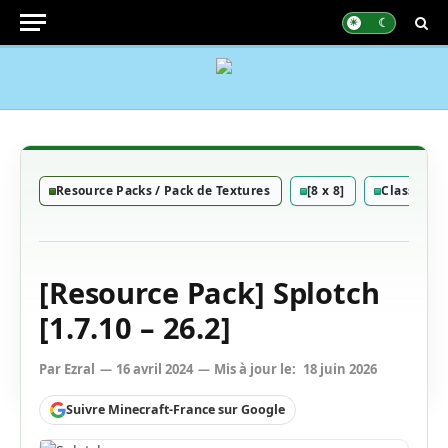
Resource Packs / Pack de Textures
[8 x 8]
Classique
[Resource Pack] Splotch
[1.7.10 – 26.2]
Par
Ezral
16 avril 2024
Mis à jour le:
18 juin 2026
Suivre Minecraft-France sur Google