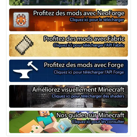
Optifine
NeoForge
Minecraft Fabric
Minecraft Forge
Shaders Minecraft
Guide Minecraft