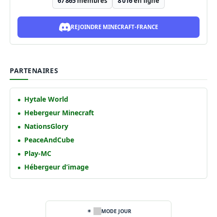
67 865
membres
8 016
en ligne
REJOINDRE MINECRAFT-FRANCE
PARTENAIRES
Hytale World
Hebergeur Minecraft
NationsGlory
PeaceAndCube
Play-MC
Hébergeur d’image
MODE JOUR