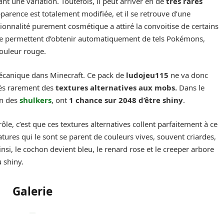
nt une variation. Toutefois, il peut arriver en de
très rares
pparence est totalement modifiée, et il se retrouve d’une
tionnalité purement cosmétique a attiré la convoitise de certains
iche permettent d’obtenir automatiquement de tels Pokémons,
couleur rouge.
écanique dans Minecraft. Ce pack de
ludojeu115
ne va donc
rès rarement des
textures alternatives aux mobs.
Dans le
ion des
shulkers
, ont
1 chance sur 2048 d’être shiny
.
le, c’est que ces textures alternatives collent parfaitement à ce
atures qui le sont se parent de couleurs vives, souvent criardes,
Ainsi, le cochon devient bleu, le renard rose et le creeper arbore
 shiny.
Galerie