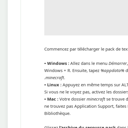
Commencez par télécharger le pack de text
• Windows :
Allez dans le menu
Démarrer
Windows + R. Ensuite, tapez
%appdata%
d
.minecraft
.
•
Linux :
Appuyez en même temps sur ALT 
Si vous ne le voyez pas, activez les dossi
•
Mac :
Votre dossier
minecraft
se trouve d
ne trouvez pas Application Support, faites
Bibliothèque.
Glissez
l’archive du resource pack
dans 