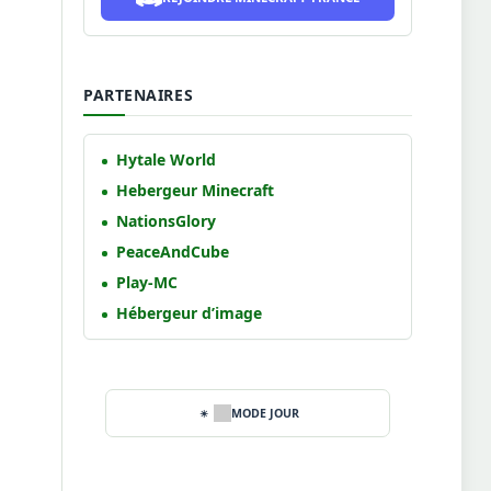
PARTENAIRES
Hytale World
Hebergeur Minecraft
NationsGlory
PeaceAndCube
Play-MC
Hébergeur d’image
MODE JOUR