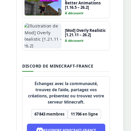
Better Animations
[1.16.5 – 26.2]
À découvrir
[Mod] Overly Realistic
[1.21.11 – 26.2]
À découvrir
DISCORD DE MINECRAFT-FRANCE
Échangez avec la communauté,
trouvez de l’aide, partagez vos
créations, présentez ou trouvez votre
serveur Minecraft.
67 843
membres
11 706
en ligne
REJOINDRE MINECRAFT-FRANCE