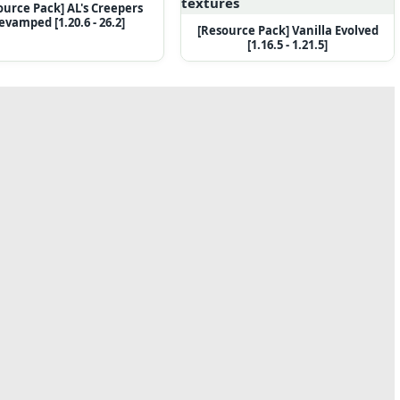
ource Pack] AL's Creepers
evamped [1.20.6 - 26.2]
[Resource Pack] Vanilla Evolved
[1.16.5 - 1.21.5]