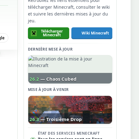
Retrouvez les liens essentiels pour
télécharger Minecraft, consulter le wiki
et suivre les dernières mises à jour du
jeu.
Télécharger
Wiki Minecraft
Minecraft
gle
DERNIÈRE MISE À JOUR
26.2
— Chaos Cubed
MISE À JOUR À VENIR
26.3
— Troisième Drop
ÉTAT DES SERVICES MINECRAFT