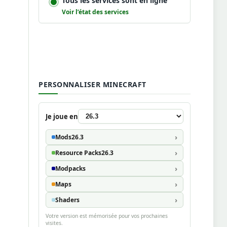
Tous les services sont en ligne
Voir l’état des services
PERSONNALISER MINECRAFT
Je joue en
Mods
26.3
Resource Packs
26.3
Modpacks
Maps
Shaders
Votre version est mémorisée pour vos prochaines
visites.