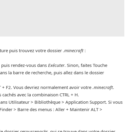
ure puis trouvez votre dossier
.minecraft
:
, puis rendez-vous dans
Exécuter
. Sinon, faites Touche
ans la barre de recherche, puis allez dans le dossier
+ F2. Vous devriez normalement avoir votre
.minecraft
.
ers cachés avec la combinaison CTRL + H.
ans Utilisateur > Bibliothèque > Application Support. Si vous
 Finder > Barre des menus : Aller + Maintenir ALT >
le dossier
resourcepacks
, qui se trouve dans votre dossier