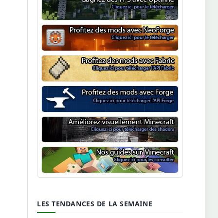
Optifine
NeoForge
Minecraft Fabric
Minecraft Forge
Shaders Minecraft
Guide Minecraft
LES TENDANCES DE LA SEMAINE