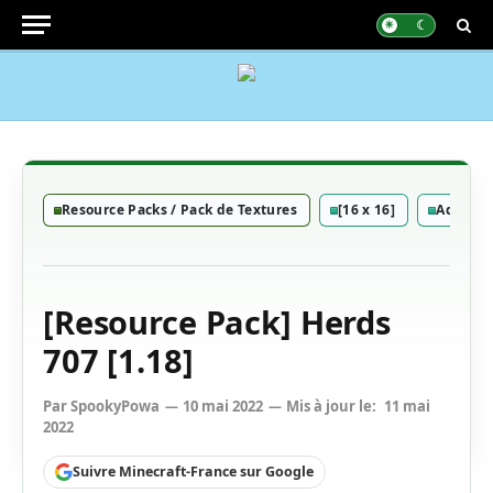
Resource Packs / Pack de Textures
[16 x 16]
Add-On
[Resource Pack] Herds
707 [1.18]
Par
SpookyPowa
10 mai 2022
Mis à jour le:
11 mai
2022
Suivre Minecraft-France sur Google