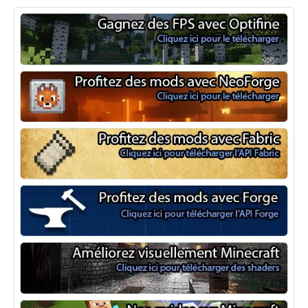
Optifine
NeoForge
Minecraft Fabric
Minecraft Forge
Shaders Minecraft