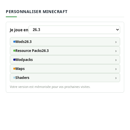
PERSONNALISER MINECRAFT
Je joue en
Mods
26.3
Resource Packs
26.3
Modpacks
Maps
Shaders
Votre version est mémorisée pour vos prochaines visites.