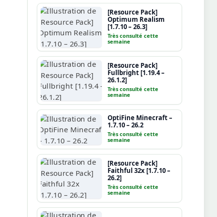
[Resource Pack]
Optimum Realism
[1.7.10 – 26.3]
Très consulté cette
semaine
[Resource Pack]
Fullbright [1.19.4 –
26.1.2]
Très consulté cette
semaine
OptiFine Minecraft –
1.7.10 – 26.2
Très consulté cette
semaine
[Resource Pack]
Faithful 32x [1.7.10 –
26.2]
Très consulté cette
semaine