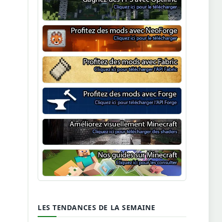
Optifine
NeoForge
Minecraft Fabric
Minecraft Forge
Shaders Minecraft
Guide Minecraft
LES TENDANCES DE LA SEMAINE