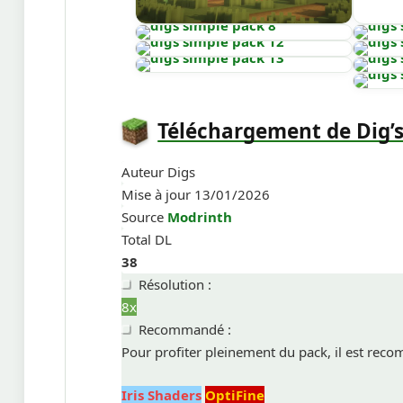
Téléchargement de Dig’s
Auteur
Digs
Mise à jour
13/01/2026
Source
Modrinth
Total DL
38
Résolution :
8x
Recommandé :
Pour profiter pleinement du pack, il est reco
Iris Shaders
OptiFine