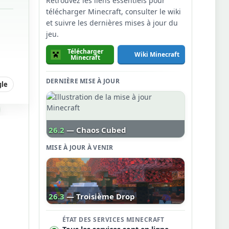
Retrouvez les liens essentiels pour
télécharger Minecraft, consulter le wiki
et suivre les dernières mises à jour du
jeu.
Télécharger
Wiki Minecraft
Minecraft
DERNIÈRE MISE À JOUR
gle
26.2
— Chaos Cubed
MISE À JOUR À VENIR
26.3
— Troisième Drop
ÉTAT DES SERVICES MINECRAFT