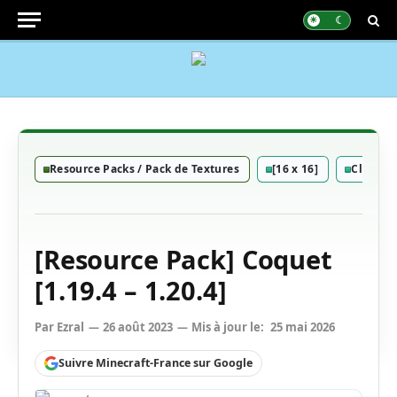
Resource Packs / Pack de Textures
[16 x 16]
Classiq
[Resource Pack] Coquet
[1.19.4 – 1.20.4]
Par
Ezral
26 août 2023
Mis à jour le:
25 mai 2026
Suivre Minecraft-France sur Google