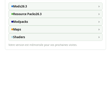
Mods
26.3
Resource Packs
26.3
Modpacks
Maps
Shaders
Votre version est mémorisée pour vos prochaines visites.