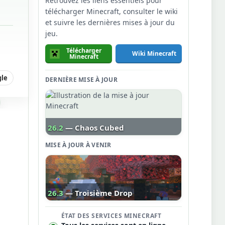
Retrouvez les liens essentiels pour
télécharger Minecraft, consulter le wiki
et suivre les dernières mises à jour du
jeu.
Télécharger
Wiki Minecraft
Minecraft
gle
DERNIÈRE MISE À JOUR
26.2
— Chaos Cubed
MISE À JOUR À VENIR
26.3
— Troisième Drop
ÉTAT DES SERVICES MINECRAFT