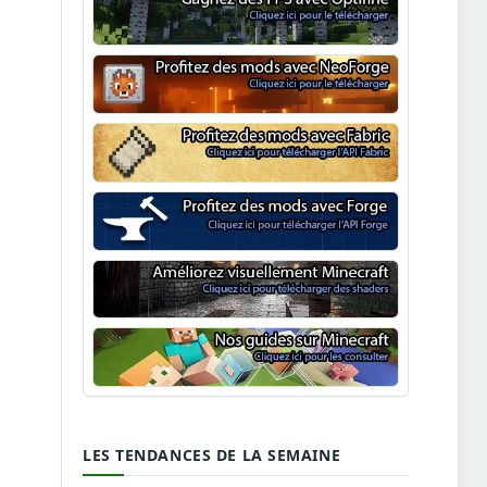
Optifine
NeoForge
Minecraft Fabric
Minecraft Forge
Shaders Minecraft
Guide Minecraft
LES TENDANCES DE LA SEMAINE