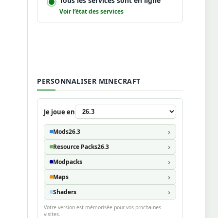
Tous les services sont en ligne
Voir l’état des services
PERSONNALISER MINECRAFT
Je joue en
Mods
26.3
Resource Packs
26.3
Modpacks
Maps
Shaders
Votre version est mémorisée pour vos prochaines
visites.