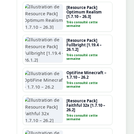
[Resource Pack]
Optimum Realism
[1.7.10 – 26.3]
Très consulté cette
semaine
[Resource Pack]
Fullbright [1.19.4 –
26.1.2]
Très consulté cette
semaine
OptiFine Minecraft –
1.7.10 – 26.2
Très consulté cette
semaine
[Resource Pack]
Faithful 32x [1.7.10 –
26.2]
Très consulté cette
semaine