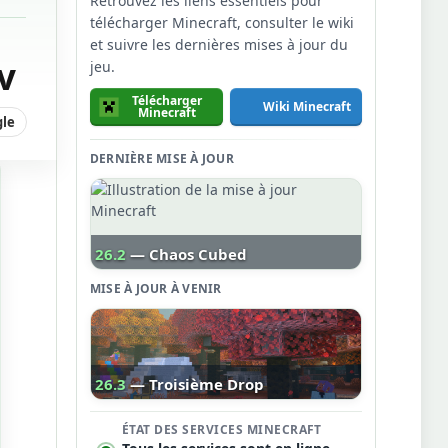
Retrouvez les liens essentiels pour
télécharger Minecraft, consulter le wiki
et suivre les dernières mises à jour du
v
jeu.
Télécharger
Wiki Minecraft
Minecraft
gle
DERNIÈRE MISE À JOUR
26.2
— Chaos Cubed
MISE À JOUR À VENIR
26.3
— Troisième Drop
ÉTAT DES SERVICES MINECRAFT