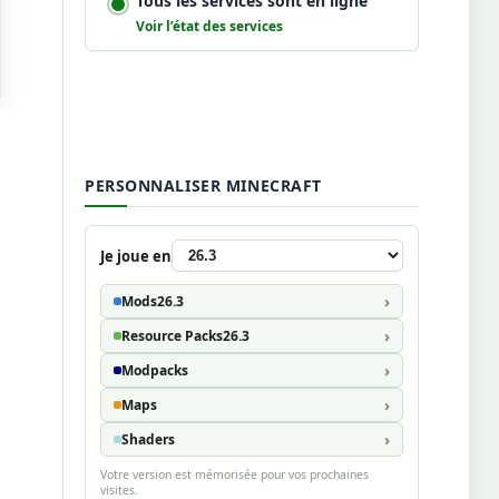
Tous les services sont en ligne
Voir l’état des services
PERSONNALISER MINECRAFT
Je joue en
Mods
26.3
Resource Packs
26.3
Modpacks
Maps
Shaders
Votre version est mémorisée pour vos prochaines
visites.