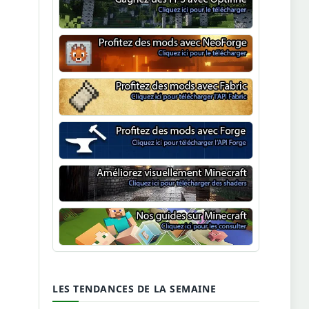
Optifine
NeoForge
Minecraft Fabric
Minecraft Forge
Shaders Minecraft
Guide Minecraft
LES TENDANCES DE LA SEMAINE