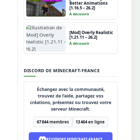
Better Animations
[1.16.5 – 26.2]
À découvrir
[Mod] Overly Realistic
[1.21.11 – 26.2]
À découvrir
DISCORD DE MINECRAFT-FRANCE
Échangez avec la communauté,
trouvez de l’aide, partagez vos
créations, présentez ou trouvez votre
serveur Minecraft.
67 844
membres
13 464
en ligne
REJOINDRE MINECRAFT-FRANCE