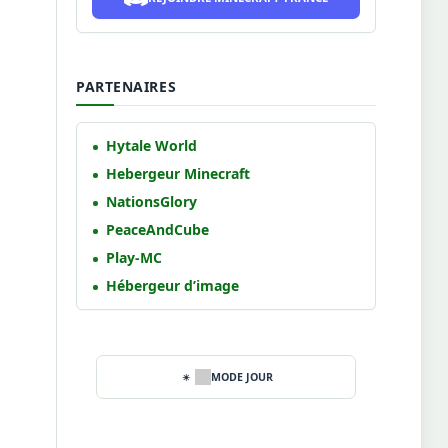
PARTENAIRES
Hytale World
Hebergeur Minecraft
NationsGlory
PeaceAndCube
Play-MC
Hébergeur d’image
MODE JOUR