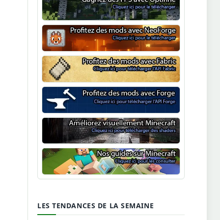
Optifine
NeoForge
Minecraft Fabric
Minecraft Forge
Shaders Minecraft
Guide Minecraft
LES TENDANCES DE LA SEMAINE