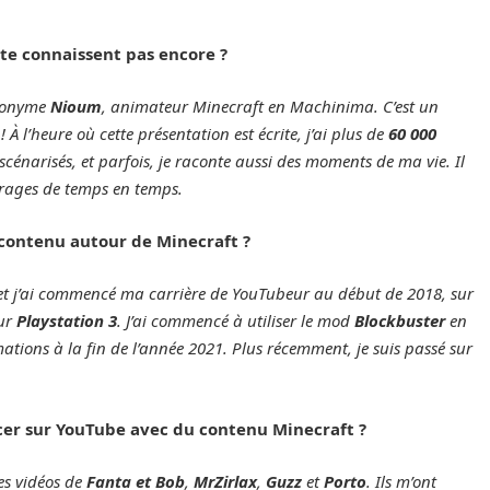
te connaissent pas encore ?
udonyme
Nioum
, animateur Minecraft en Machinima. C’est un
 À l’heure où cette présentation est écrite, j’ai plus de
60 000
 scénarisés, et parfois, je raconte aussi des moments de ma vie. Il
trages de temps en temps.
contenu autour de Minecraft ?
7, et j’ai commencé ma carrière de YouTubeur au début de 2018, sur
sur
Playstation 3
. J’ai commencé à utiliser le mod
Blockbuster
en
mations à la fin de l’année 2021. Plus récemment, je suis passé sur
ncer sur YouTube avec du contenu Minecraft ?
es vidéos de
Fanta et Bob
,
MrZirlax
,
Guzz
et
Porto
. Ils m’ont