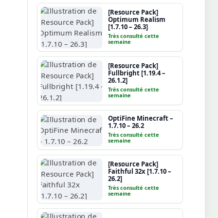
[Resource Pack]
Optimum Realism
[1.7.10 – 26.3]
Très consulté cette
semaine
[Resource Pack]
Fullbright [1.19.4 –
26.1.2]
Très consulté cette
semaine
OptiFine Minecraft –
1.7.10 – 26.2
Très consulté cette
semaine
[Resource Pack]
Faithful 32x [1.7.10 –
26.2]
Très consulté cette
semaine