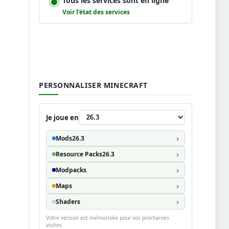
Tous les services sont en ligne
Voir l’état des services
PERSONNALISER MINECRAFT
Je joue en
Mods
26.3
Resource Packs
26.3
Modpacks
Maps
Shaders
Votre version est mémorisée pour vos prochaines
visites.