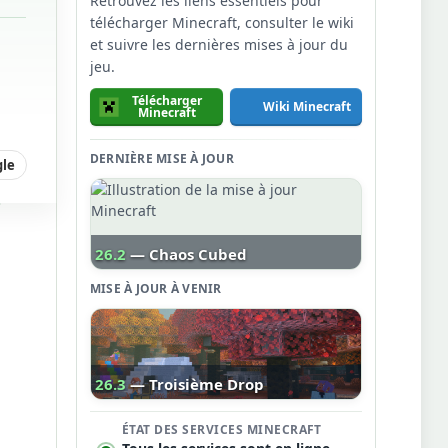
Retrouvez les liens essentiels pour
télécharger Minecraft, consulter le wiki
et suivre les dernières mises à jour du
e
jeu.
Télécharger
Wiki Minecraft
Minecraft
DERNIÈRE MISE À JOUR
gle
26.2
— Chaos Cubed
MISE À JOUR À VENIR
26.3
— Troisième Drop
ÉTAT DES SERVICES MINECRAFT