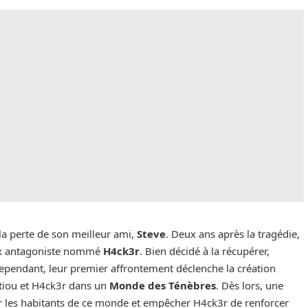
 la perte de son meilleur ami,
Steve
. Deux ans après la tragédie,
eux antagoniste nommé
H4ck3r
. Bien décidé à la récupérer,
Cependant, leur premier affrontement déclenche la création
ttiou et H4ck3r dans un
Monde des Ténèbres
. Dès lors, une
r les habitants de ce monde et empêcher H4ck3r de renforcer