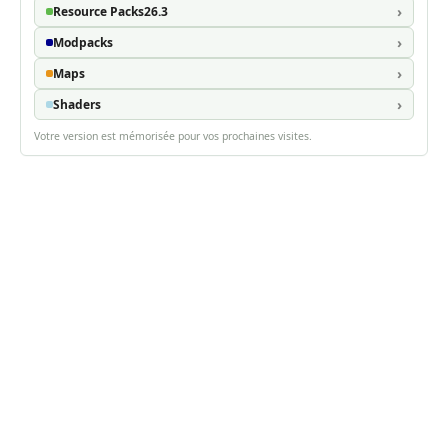
Resource Packs
26.3
Modpacks
Maps
Shaders
Votre version est mémorisée pour vos prochaines visites.