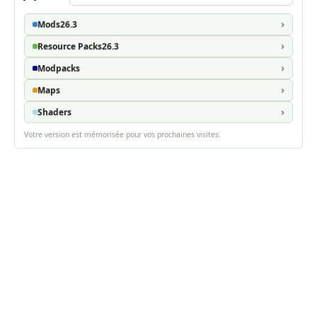
Mods
26.3
Resource Packs
26.3
Modpacks
Maps
Shaders
Votre version est mémorisée pour vos prochaines visites.