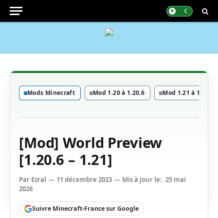
Mods Minecraft
Mod 1.20 à 1.20.6
Mod 1.21 à 1.21.11
[Mod] World Preview
[1.20.6 – 1.21]
Par
Ezral
11 décembre 2023
Mis à jour le:
25 mai
2026
Suivre Minecraft-France sur Google