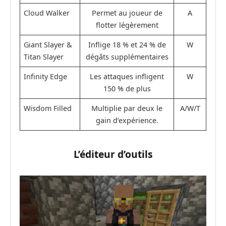
Cloud Walker
Permet au joueur de
A
flotter légèrement
Giant Slayer &
Inflige 18 % et 24 % de
W
Titan Slayer
dégâts supplémentaires
Infinity Edge
Les attaques infligent
W
150 % de plus
Wisdom Filled
Multiplie par deux le
A/W/T
gain d’expérience.
L’éditeur d’outils