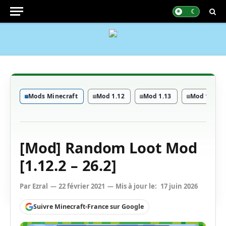
Mods Minecraft
Mod 1.12
Mod 1.13
Mod 1.16 - 
[Mod] Random Loot Mod
[1.12.2 – 26.2]
Par
Ezral
22 février 2021
Mis à jour le:
17 juin 2026
Suivre Minecraft-France sur Google