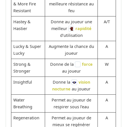
& More Fire
meilleure résistance au
Resistant
feu
Hastey &
Donne au joueur une
A/T
Hastier
meilleur
rapidité
d’utilisation
Lucky & Super
Augmente la chance du
A
Lucky
joueur
Strong &
Donne de la
force
W
Stronger
au joueur
Insightful
Donne la
vision
A
nocturne
au joueur
Water
Permet au joueur de
A
Breathing
respirer sous l’eau
Regeneration
Permet au joueur de
A
mieux se regénérer