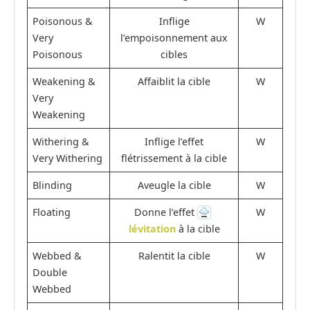
Poisonous &
Inflige
W
Very
l’empoisonnement aux
Poisonous
cibles
Weakening &
Affaiblit la cible
W
Very
Weakening
Withering &
Inflige l’effet
W
Very Withering
flétrissement à la cible
Blinding
Aveugle la cible
W
Floating
Donne l’effet
W
lévitation
à la cible
Webbed &
Ralentit la cible
W
Double
Webbed