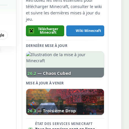
Retrouvez les liens essentiels pour
télécharger Minecraft, consulter le wiki
et suivre les dernières mises à jour du
jeu.
Télécharger
Wiki Minecraft
Minecraft
gle
DERNIÈRE MISE À JOUR
26.2
— Chaos Cubed
MISE À JOUR À VENIR
26.3
— Troisième Drop
ÉTAT DES SERVICES MINECRAFT