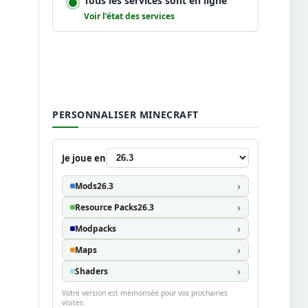
Tous les services sont en ligne
Voir l’état des services
PERSONNALISER MINECRAFT
Je joue en
Mods
26.3
Resource Packs
26.3
Modpacks
Maps
Shaders
Votre version est mémorisée pour vos prochaines
visites.