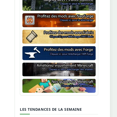
Optifine
NeoForge
Minecraft Fabric
Minecraft Forge
Shaders Minecraft
Guide Minecraft
LES TENDANCES DE LA SEMAINE