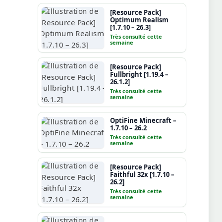
[Resource Pack]
Optimum Realism
[1.7.10 – 26.3]
Très consulté cette
semaine
[Resource Pack]
Fullbright [1.19.4 –
26.1.2]
Très consulté cette
semaine
OptiFine Minecraft –
1.7.10 – 26.2
Très consulté cette
semaine
[Resource Pack]
Faithful 32x [1.7.10 –
26.2]
Très consulté cette
semaine