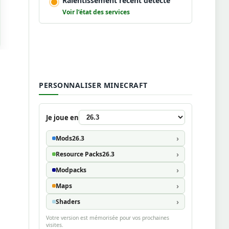
Ralentissement récent détecté
Voir l’état des services
PERSONNALISER MINECRAFT
Je joue en
Mods
26.3
Resource Packs
26.3
Modpacks
Maps
Shaders
Votre version est mémorisée pour vos prochaines
visites.