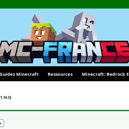
Guides Minecraft
Ressources
Minecraft: Bedrock E
1.16.5]
s