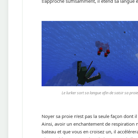
s’approche suffisamment, il étend sa langue et
Le lurker sort sa langue afin de saisir sa proie
Noyer sa proie n’est pas la seule façon dont i
Ainsi, avoir un enchantement de respiration 
bateau et que vous en croisez un, il accélérer