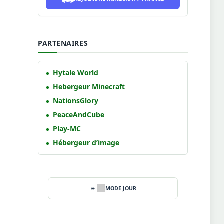
PARTENAIRES
Hytale World
Hebergeur Minecraft
NationsGlory
PeaceAndCube
Play-MC
Hébergeur d’image
MODE JOUR