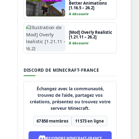
Better Animations
[1.16.5 – 26.2]
À découvrir
[Mod] Overly Realistic
[1.21.11 – 26.2]
À découvrir
DISCORD DE MINECRAFT-FRANCE
Échangez avec la communauté,
trouvez de l’aide, partagez vos
créations, présentez ou trouvez votre
serveur Minecraft.
67 850
membres
11 573
en ligne
REJOINDRE MINECRAFT-FRANCE