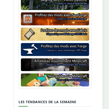
Optifine
NeoForge
Minecraft Fabric
Minecraft Forge
Shaders Minecraft
Guide Minecraft
LES TENDANCES DE LA SEMAINE