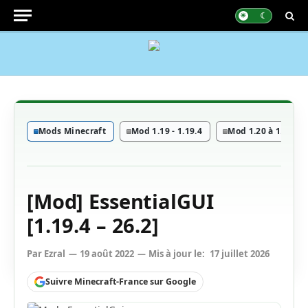
Mods Minecraft
Mod 1.19 - 1.19.4
Mod 1.20 à 1.20.6
[Mod] EssentialGUI
[1.19.4 – 26.2]
Par
Ezral
19 août 2022
Mis à jour le:
17 juillet 2026
Suivre Minecraft-France sur Google