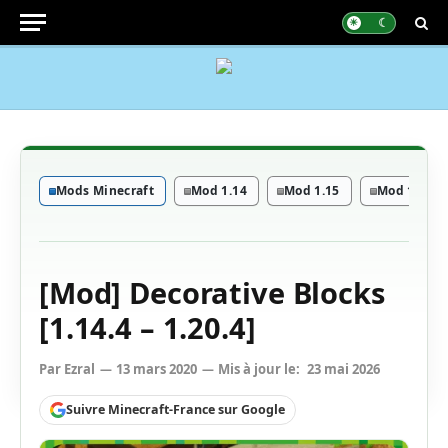
Mods Minecraft
Mod 1.14
Mod 1.15
Mod 1.16 - 
[Mod] Decorative Blocks
[1.14.4 – 1.20.4]
Par
Ezral
13 mars 2020
Mis à jour le:
23 mai 2026
Suivre Minecraft-France sur Google