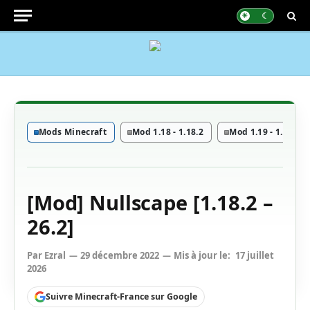
Mods Minecraft
Mod 1.18 - 1.18.2
Mod 1.19 - 1.19.4
[Mod] Nullscape [1.18.2 –
26.2]
Par
Ezral
29 décembre 2022
Mis à jour le:
17 juillet
2026
Suivre Minecraft-France sur Google