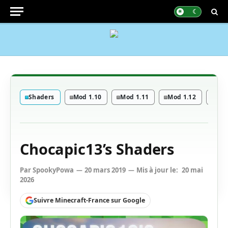
Shaders
Mod 1.10
Mod 1.11
Mod 1.12
Mod
Chocapic13’s Shaders
Par
SpookyPowa
20 mars 2019
Mis à jour le:
20 mai
2026
Suivre Minecraft-France sur Google