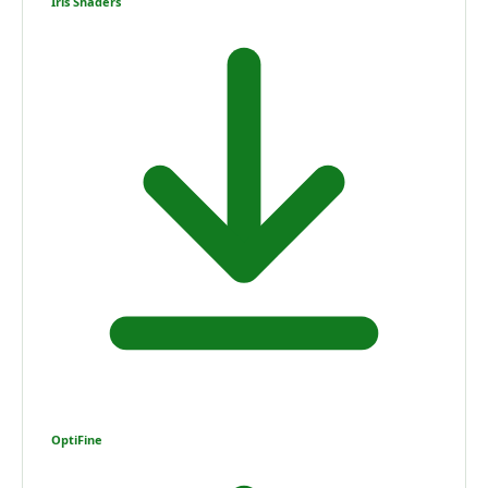
Iris Shaders
OptiFine