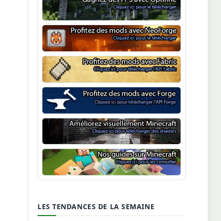
Optifine
NeoForge
Minecraft Fabric
Minecraft Forge
Shaders Minecraft
Guide Minecraft
LES TENDANCES DE LA SEMAINE