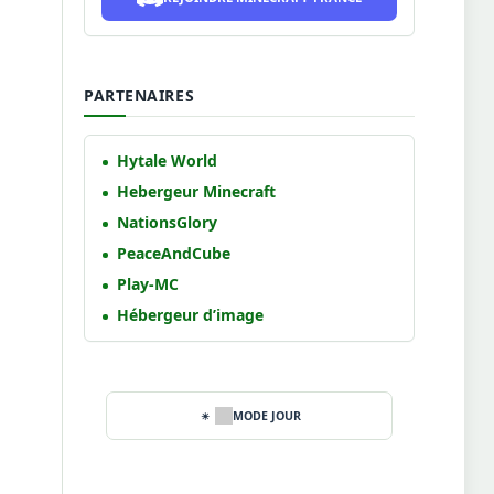
PARTENAIRES
Hytale World
Hebergeur Minecraft
NationsGlory
PeaceAndCube
Play-MC
Hébergeur d’image
MODE JOUR