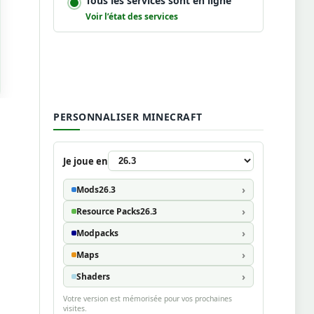
Tous les services sont en ligne
Voir l’état des services
PERSONNALISER MINECRAFT
Je joue en
Mods
26.3
Resource Packs
26.3
Modpacks
Maps
Shaders
Votre version est mémorisée pour vos prochaines
visites.