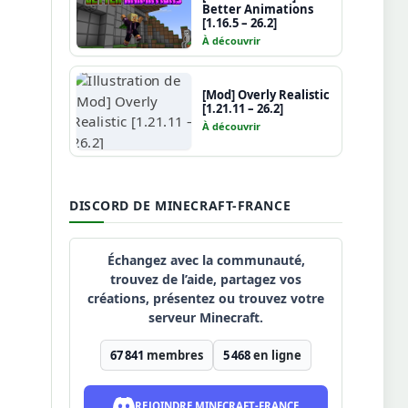
Better Animations
[1.16.5 – 26.2]
À découvrir
[Mod] Overly Realistic
[1.21.11 – 26.2]
À découvrir
DISCORD DE MINECRAFT-FRANCE
Échangez avec la communauté,
trouvez de l’aide, partagez vos
créations, présentez ou trouvez votre
serveur Minecraft.
67 841
membres
5 468
en ligne
REJOINDRE MINECRAFT-FRANCE