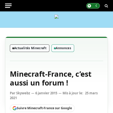
Actualités Minecraft
Annonces
Minecraft-France, c’est
aussi un forum !
Par
Skywebz
6 janvier 2015
Mis à jour le:
25 mars
2021
Suivre Minecraft-France sur Google