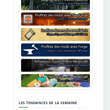
Optifine
NeoForge
Minecraft Fabric
Minecraft Forge
Shaders Minecraft
Guide Minecraft
LES TENDANCES DE LA SEMAINE