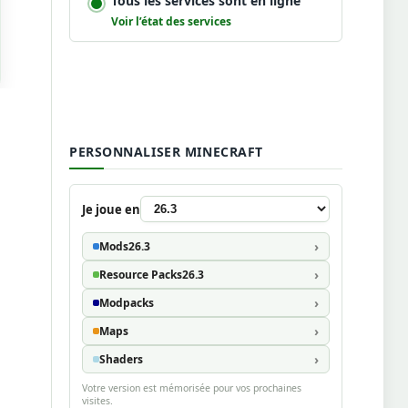
Tous les services sont en ligne
Voir l’état des services
PERSONNALISER MINECRAFT
Je joue en
Mods
26.3
Resource Packs
26.3
Modpacks
Maps
Shaders
Votre version est mémorisée pour vos prochaines
visites.