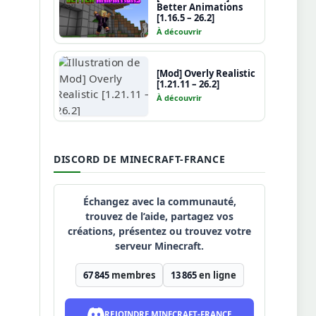
Better Animations
[1.16.5 – 26.2]
À découvrir
[Mod] Overly Realistic
[1.21.11 – 26.2]
À découvrir
DISCORD DE MINECRAFT-FRANCE
Échangez avec la communauté,
trouvez de l’aide, partagez vos
créations, présentez ou trouvez votre
serveur Minecraft.
67 845
membres
13 865
en ligne
REJOINDRE MINECRAFT-FRANCE