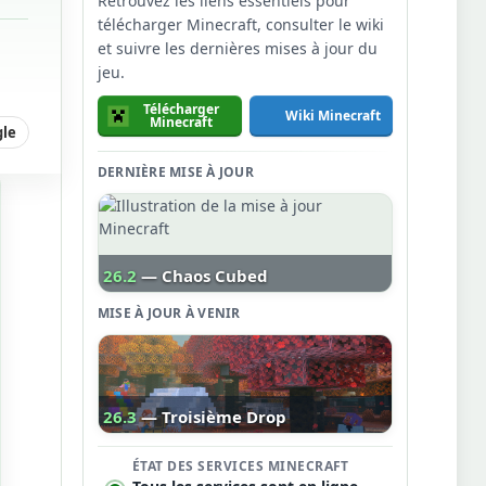
Retrouvez les liens essentiels pour
télécharger Minecraft, consulter le wiki
et suivre les dernières mises à jour du
jeu.
Télécharger
Wiki Minecraft
Minecraft
gle
DERNIÈRE MISE À JOUR
26.2
— Chaos Cubed
MISE À JOUR À VENIR
26.3
— Troisième Drop
ÉTAT DES SERVICES MINECRAFT