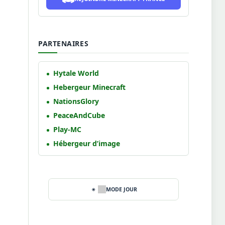
PARTENAIRES
Hytale World
Hebergeur Minecraft
NationsGlory
PeaceAndCube
Play-MC
Hébergeur d’image
MODE JOUR