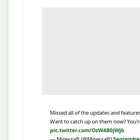
Missed all of the updates and featu
Want to catch up on them now? You'r
pic.twitter.com/OzW4B0jWjb
— Minecraft (@Minecraft)
September