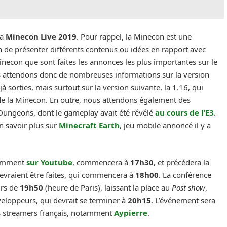
la
Minecon Live 2019
. Pour rappel, la Minecon est une
 de présenter différents contenus ou idées en rapport avec
Minecon que sont faites les annonces les plus importantes sur le
us attendons donc de nombreuses informations sur la version
à sorties, mais surtout sur la version suivante, la 1.16, qui
de la Minecon. En outre, nous attendons également des
Dungeons, dont le gameplay avait été révélé
au cours de l’E3
.
en savoir plus sur
Minecraft Earth
, jeu mobile annoncé il y a
otamment
sur Youtube
, commencera à
17h30
, et précédera la
evraient être faites, qui commencera à
18h00
. La conférence
urs de
19h50
(heure de Paris), laissant la place au
Post show
,
veloppeurs, qui devrait se terminer à
20h15
. L’événement sera
es streamers français, notamment
Aypierre
.