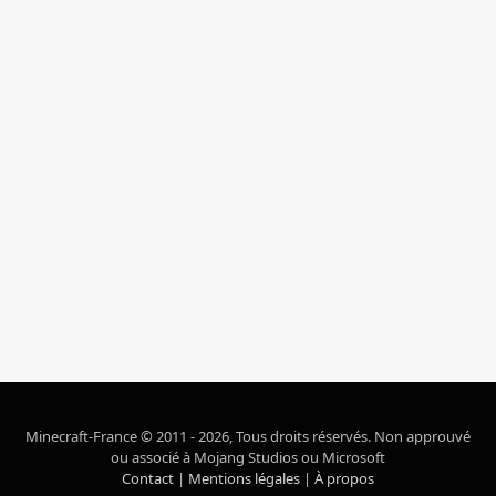
Minecraft-France © 2011 - 2026, Tous droits réservés. Non approuvé
ou associé à Mojang Studios ou Microsoft
Contact
|
Mentions légales
|
À propos