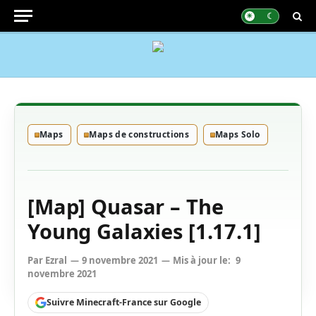
Maps
Maps de constructions
Maps Solo
[Map] Quasar – The
Young Galaxies [1.17.1]
Par
Ezral
9 novembre 2021
Mis à jour le:
9
novembre 2021
Suivre Minecraft-France sur Google