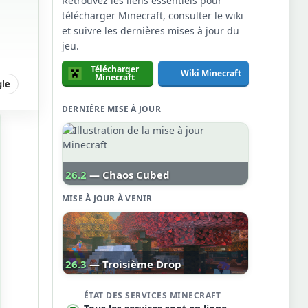
Retrouvez les liens essentiels pour
télécharger Minecraft, consulter le wiki
et suivre les dernières mises à jour du
jeu.
Télécharger
Wiki Minecraft
Minecraft
gle
DERNIÈRE MISE À JOUR
26.2
— Chaos Cubed
MISE À JOUR À VENIR
26.3
— Troisième Drop
ÉTAT DES SERVICES MINECRAFT