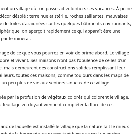
ent un village où l’on passerait volontiers ses vacances. À peine
décor désolé : terre nue et stérile, roches saillantes, mauvaises
e de toiles d’araignées sur les quelques bâtiments environnants,
ériphérique, on aperçoit rapidement ce qui apparaît être une
 par le minerai.
image de ce que vous pourrez en voir de prime abord. Le village
pre et vivant. Ses maisons n’ont pas l’opulence de celles d’un
, mais demeurent des constructions solides remplissant leur
 ailleurs, toutes ces maisons, comme toujours dans les maps de
n peu plus de vie aux sentiers sinueux de ce village.
ée par la profusion de végétaux colorés qui colorent le village.
feuillage verdoyant viennent compléter la flore de ces
c de laquelle est installé le village que la nature fait le mieux
lomb de la bourgade, se dresse tant bien que mal un ancien