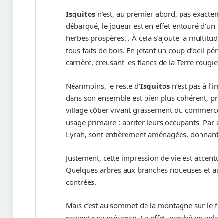
Isquitos
n’est, au premier abord, pas exactem
débarqué, le joueur est en effet entouré d’un 
herbes prospères… À cela s’ajoute la multitud
tous faits de bois. En jetant un coup d’oeil p
carrière, creusant les flancs de la Terre rougie
Néanmoins, le reste d’
Isquitos
n’est pas à l’
dans son ensemble est bien plus cohérent, pro
village côtier vivant grassement du commerce
usage primaire : abriter leurs occupants. Par
Lyrah, sont entièrement aménagées, donnant u
Justement, cette impression de vie est accentu
Quelques arbres aux branches noueuses et au 
contrées.
Mais c’est au sommet de la montagne sur le flan
ressentir sa présence. En effet, perché en ap