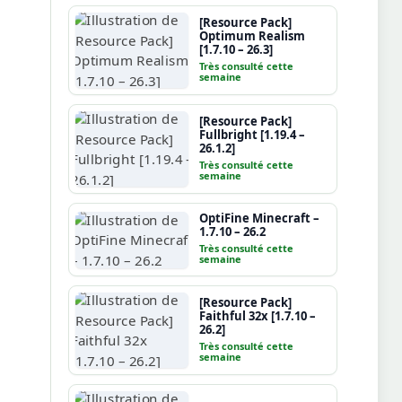
[Resource Pack]
Optimum Realism
[1.7.10 – 26.3]
Très consulté cette
semaine
[Resource Pack]
Fullbright [1.19.4 –
26.1.2]
Très consulté cette
semaine
OptiFine Minecraft –
1.7.10 – 26.2
Très consulté cette
semaine
[Resource Pack]
Faithful 32x [1.7.10 –
26.2]
Très consulté cette
semaine