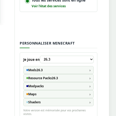
Tous les services sont en ligne
Voir l’état des services
PERSONNALISER MINECRAFT
Je joue en
Mods
26.3
Resource Packs
26.3
Modpacks
Maps
Shaders
Votre version est mémorisée pour vos prochaines
visites.