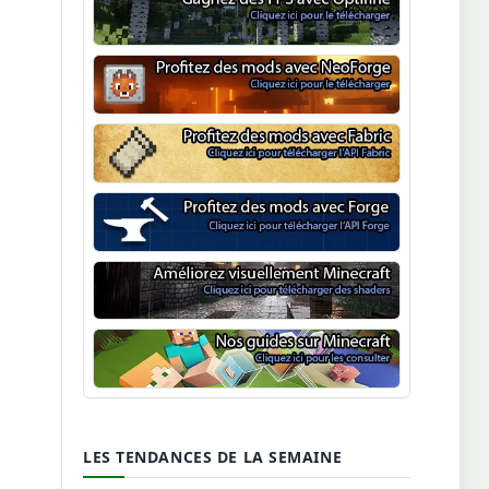
Optifine
NeoForge
Minecraft Fabric
Minecraft Forge
Shaders Minecraft
Guide Minecraft
LES TENDANCES DE LA SEMAINE