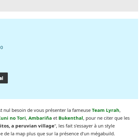
10
al
est nul besoin de vous présenter la fameuse
Team Lyrah
,
uni no Tori
,
Ambariña
et
Bukenthal
, pour ne citer que les
itos, a peruvian village
“, les fait s’essayer à un style
ale de la map plus que sur la présence d’un mégabuild.