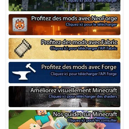
Optifine
NeoForge
Minecraft Fabric
Minecraft Forge
Shaders Minecraft