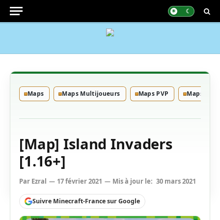
Maps
Maps Multijoueurs
Maps PVP
Maps Skyb
[Map] Island Invaders
[1.16+]
Par
Ezral
17 février 2021
Mis à jour le:
30 mars 2021
Suivre Minecraft-France sur Google