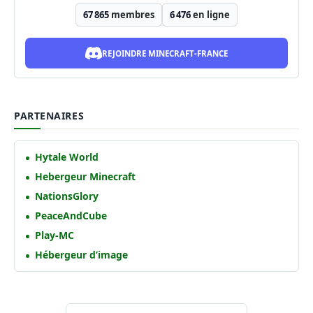
67 865
membres
6 476
en ligne
REJOINDRE MINECRAFT-FRANCE
PARTENAIRES
Hytale World
Hebergeur Minecraft
NationsGlory
PeaceAndCube
Play-MC
Hébergeur d’image