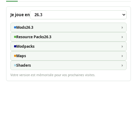
Je joue en
Mods
26.3
Resource Packs
26.3
Modpacks
Maps
Shaders
Votre version est mémorisée pour vos prochaines visites.