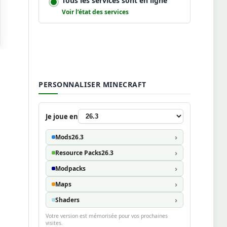
Tous les services sont en ligne
Voir l’état des services
PERSONNALISER MINECRAFT
Je joue en
Mods
26.3
Resource Packs
26.3
Modpacks
Maps
Shaders
Votre version est mémorisée pour vos prochaines
visites.