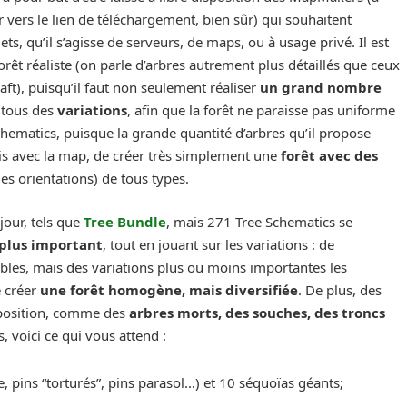
r vers le lien de téléchargement, bien sûr) qui souhaitent
ets, qu’il s’agisse de serveurs, de maps, ou à usage privé. Il est
forêt réaliste (on parle d’arbres autrement plus détaillés que ceux
ft), puisqu’il faut non seulement réaliser
un grand nombre
t tous des
variations
, afin que la forêt ne paraisse pas uniforme
e Schematics, puisque la grande quantité d’arbres qu’il propose
nis avec la map, de créer très simplement une
forêt avec des
es orientations) de tous types.
 jour, tels que
Tree Bundle
, mais 271 Tree Schematics se
 plus important
, tout en jouant sur les variations : de
es, mais des variations plus ou moins importantes les
e créer
une forêt homogène, mais diversifiée
. De plus, des
sposition, comme des
arbres morts, des souches, des troncs
s, voici ce qui vous attend :
e, pins “torturés”, pins parasol…) et 10 séquoïas géants;