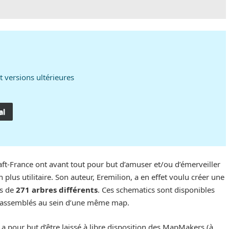
t versions ultérieures
al
aft-France ont avant tout pour but d’amuser et/ou d’émerveiller
plus utilitaire. Son auteur, Eremilion, a en effet voulu créer une
ns de
271 arbres différents
. Ces schematics sont disponibles
 rassemblés au sein d’une même map.
a pour but d’être laissé à libre disposition des MapMakers (à