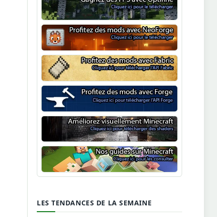
Optifine
NeoForge
Minecraft Fabric
Minecraft Forge
Shaders Minecraft
Guide Minecraft
LES TENDANCES DE LA SEMAINE