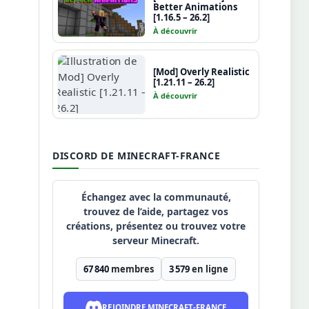
Better Animations
[1.16.5 – 26.2]
À découvrir
[Mod] Overly Realistic
[1.21.11 – 26.2]
À découvrir
DISCORD DE MINECRAFT-FRANCE
Échangez avec la communauté,
trouvez de l’aide, partagez vos
créations, présentez ou trouvez votre
serveur Minecraft.
67 840
membres
3 579
en ligne
REJOINDRE MINECRAFT-FRANCE