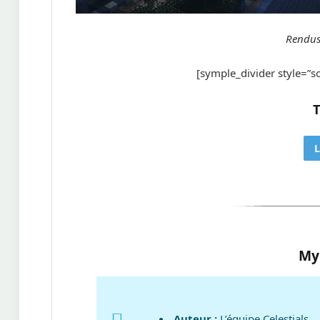
Rendus
[symple_divider style=”
L
My
Auteur :
L’équipe Celestials