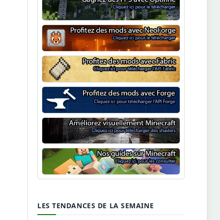
Optifine
NeoForge
Minecraft Fabric
Minecraft Forge
Shaders Minecraft
Guide Minecraft
LES TENDANCES DE LA SEMAINE