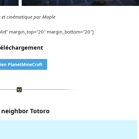
 et cinématique par Maple
solid” margin_top=”20″ margin_bottom=”20″]
Téléchargement
ien PlanetMineCraft
 neighbor Totoro