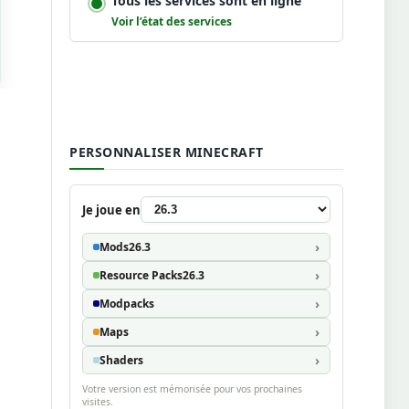
Tous les services sont en ligne
Voir l’état des services
PERSONNALISER MINECRAFT
Je joue en
Mods
26.3
Resource Packs
26.3
Modpacks
Maps
Shaders
Votre version est mémorisée pour vos prochaines
visites.