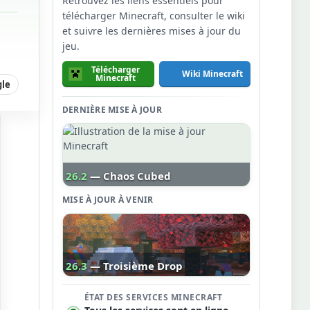
Retrouvez les liens essentiels pour
télécharger Minecraft, consulter le wiki
et suivre les dernières mises à jour du
jeu.
Télécharger
Wiki Minecraft
Minecraft
gle
DERNIÈRE MISE À JOUR
26.2
— Chaos Cubed
MISE À JOUR À VENIR
26.3
— Troisième Drop
ÉTAT DES SERVICES MINECRAFT