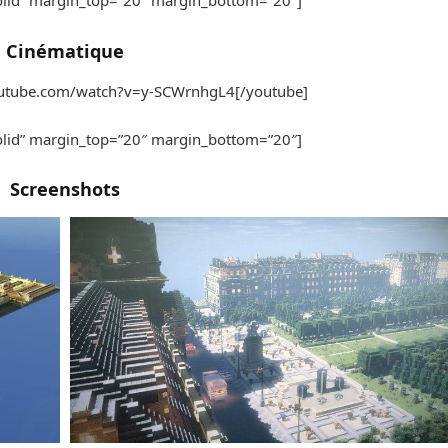
solid” margin_top=”20″ margin_bottom=”20″]
Cinématique
outube.com/watch?v=y-SCWrnhgL4[/youtube]
solid” margin_top=”20″ margin_bottom=”20″]
Screenshots