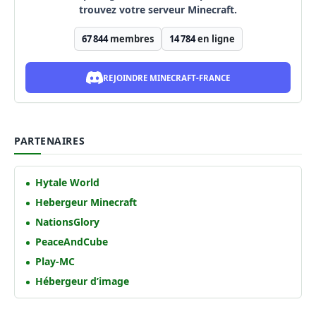
trouvez votre serveur Minecraft.
67 844
membres
14 784
en ligne
REJOINDRE MINECRAFT-FRANCE
PARTENAIRES
Hytale World
Hebergeur Minecraft
NationsGlory
PeaceAndCube
Play-MC
Hébergeur d’image