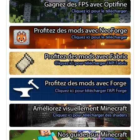
Optifine
NeoForge
Minecraft Fabric
Minecraft Forge
Shaders Minecraft