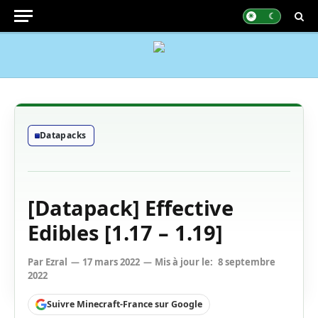
Datapacks
[Datapack] Effective
Edibles [1.17 – 1.19]
Par
Ezral
17 mars 2022
Mis à jour le:
8 septembre
2022
Suivre Minecraft-France sur Google