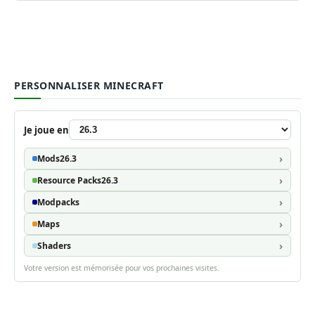
PERSONNALISER MINECRAFT
Je joue en
Mods
26.3
Resource Packs
26.3
Modpacks
Maps
Shaders
Votre version est mémorisée pour vos prochaines visites.