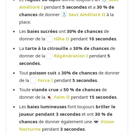
Amélioré I
pendant
5 secondes
et a
30 % de
chances
de donner
Saut Amélioré II
à la
place.
Les
baies sucrées
ont
30% de chances
de
donner de la
Hâte II
pendant
10 secondes
.
La
tarte à la citrouille
a
30% de chances
de
donner de la
Régénération I
pendant
5
secondes
.
Tout
poisson cuit
a
30% de chances
de donner
de la
Force I
pendant
5 secondes
.
Toute
viande crue
a
50 % de chances
de
donner de la
Faim II
pendant
15 secondes
.
Les
baies lumineuses
font toujours
briller le
joueur pendant 3 secondes
et ont
30 % de
chances
de donner également une
Vision
Nocturne
pendant
3 secondes
.