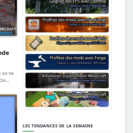
Optifine
NeoForge
Minecraft Fabric
nde
Minecraft Forge
; on ne
… On…
Shaders Minecraft
Guide Minecraft
LES TENDANCES DE LA SEMAINE