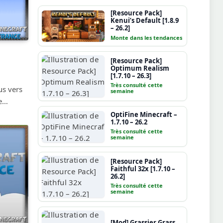
[Resource Pack]
Kenui’s Default [1.8.9
– 26.2]
Monte dans les tendances
[Resource Pack]
Optimum Realism
[1.7.10 – 26.3]
Très consulté cette
us vers
semaine
ce…
OptiFine Minecraft –
1.7.10 – 26.2
Très consulté cette
semaine
[Resource Pack]
Faithful 32x [1.7.10 –
26.2]
Très consulté cette
semaine
[Mod] Grassier Grass