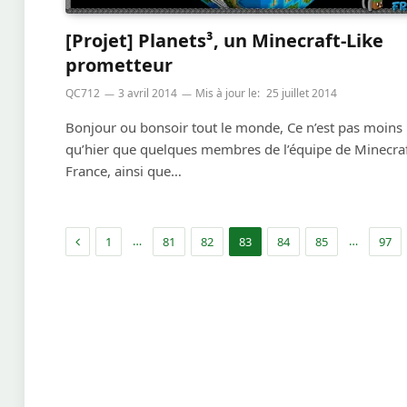
[Projet] Planets³, un Minecraft-Like
prometteur
QC712
3 avril 2014
Mis à jour le:
25 juillet 2014
Bonjour ou bonsoir tout le monde, Ce n’est pas moins
qu’hier que quelques membres de l’équipe de Minecraf
France, ainsi que…
Précédent
…
…
1
81
82
83
84
85
97