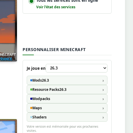
Tous les services sont en ligne
Voir l’état des services
PERSONNALISER MINECRAFT
Je joue en
Mods
26.3
Resource Packs
26.3
Modpacks
Maps
Shaders
Votre version est mémorisée pour vos prochaines
visites.