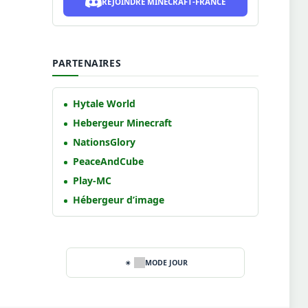
REJOINDRE MINECRAFT-FRANCE
PARTENAIRES
Hytale World
Hebergeur Minecraft
NationsGlory
PeaceAndCube
Play-MC
Hébergeur d’image
MODE JOUR