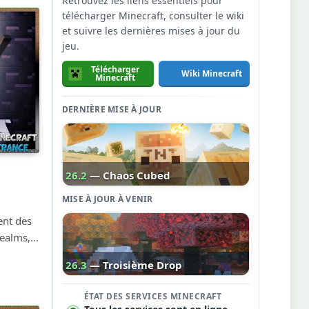
Retrouvez les liens essentiels pour
télécharger Minecraft, consulter le wiki
et suivre les dernières mises à jour du
jeu.
Télécharger
Wiki Minecraft
Minecraft
DERNIÈRE MISE À JOUR
26.2
— Chaos Cubed
MISE À JOUR À VENIR
ent des
realms,…
26.3
— Troisième Drop
ÉTAT DES SERVICES MINECRAFT