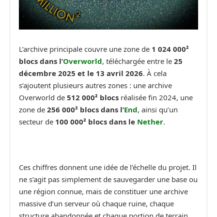
L’archive principale couvre une zone de
1 024 000²
blocs dans l’
Overworld
, téléchargée entre le
25
décembre 2025 et le 13 avril 2026
. À cela
s’ajoutent plusieurs autres zones : une archive
Overworld de
512 000² blocs
réalisée fin 2024, une
zone de
256 000² blocs dans l’
End
, ainsi qu’un
secteur de
100 000² blocs dans le
Nether
.
Ces chiffres donnent une idée de l’échelle du projet. Il
ne s’agit pas simplement de sauvegarder une base ou
une région connue, mais de constituer une archive
massive d’un serveur où chaque ruine, chaque
structure abandonnée et chaque portion de terrain