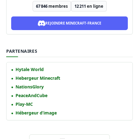
67 846
membres
12 211
en ligne
REJOINDRE MINECRAFT-FRANCE
PARTENAIRES
Hytale World
Hebergeur Minecraft
NationsGlory
PeaceAndCube
Play-MC
Hébergeur d’image