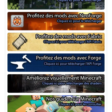
Optifine
NeoForge
Minecraft Fabric
Minecraft Forge
Shaders Minecraft