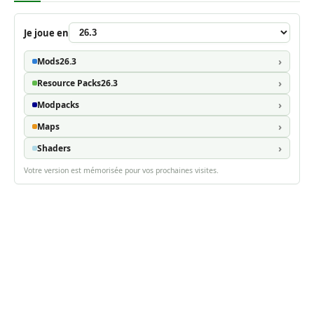
Je joue en
Mods
26.3
Resource Packs
26.3
Modpacks
Maps
Shaders
Votre version est mémorisée pour vos prochaines visites.