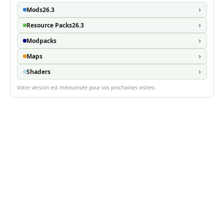
Mods
26.3
Resource Packs
26.3
Modpacks
Maps
Shaders
Votre version est mémorisée pour vos prochaines visites.