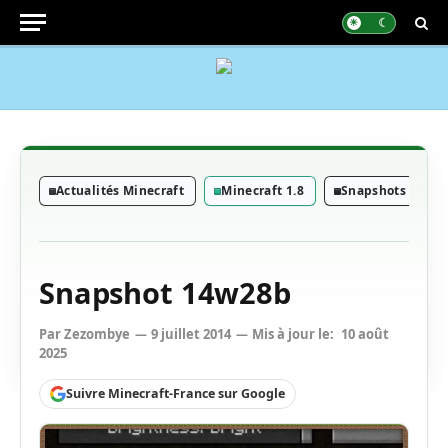
Actualités Minecraft
Minecraft 1.8
Snapshots Minec
Snapshot 14w28b
Par
Zezombye
9 juillet 2014
Mis à jour le:
10 août
2025
Suivre Minecraft-France sur Google