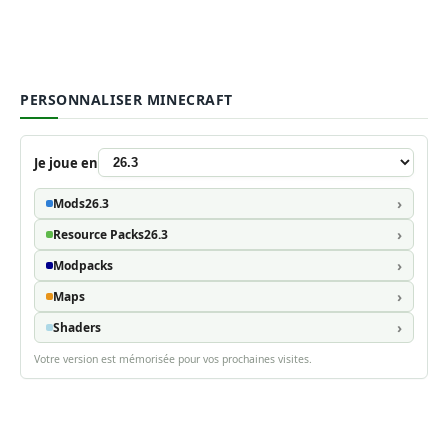
PERSONNALISER MINECRAFT
Je joue en
Mods
26.3
Resource Packs
26.3
Modpacks
Maps
Shaders
Votre version est mémorisée pour vos prochaines visites.