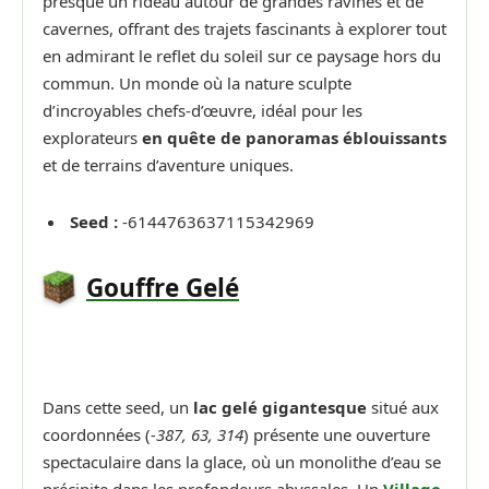
presque un rideau autour de grandes ravines et de
cavernes, offrant des trajets fascinants à explorer tout
en admirant le reflet du soleil sur ce paysage hors du
commun. Un monde où la nature sculpte
d’incroyables chefs-d’œuvre, idéal pour les
explorateurs
en quête de panoramas éblouissants
et de terrains d’aventure uniques.
Seed :
-6144763637115342969
Gouffre Gelé
Dans cette seed, un
lac gelé gigantesque
situé aux
coordonnées (
-387, 63, 314
) présente une ouverture
spectaculaire dans la glace, où un monolithe d’eau se
précipite dans les profondeurs abyssales. Un
Village