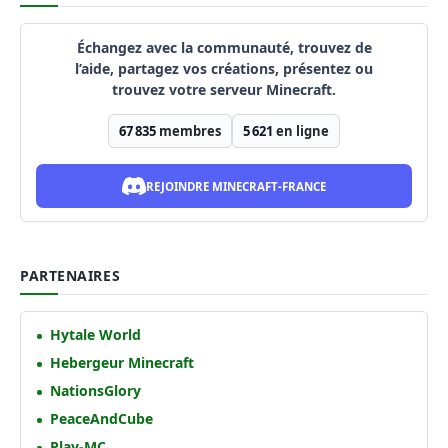
Échangez avec la communauté, trouvez de
l’aide, partagez vos créations, présentez ou
trouvez votre serveur Minecraft.
67 835
membres
5 621
en ligne
REJOINDRE MINECRAFT-FRANCE
PARTENAIRES
Hytale World
Hebergeur Minecraft
NationsGlory
PeaceAndCube
Play-MC