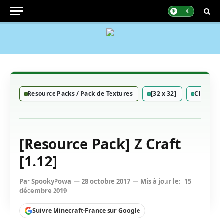
Resource Packs / Pack de Textures
[32 x 32]
Classiq
[Resource Pack] Z Craft
[1.12]
Par
SpookyPowa
28 octobre 2017
Mis à jour le:
15
décembre 2019
Suivre Minecraft-France sur Google