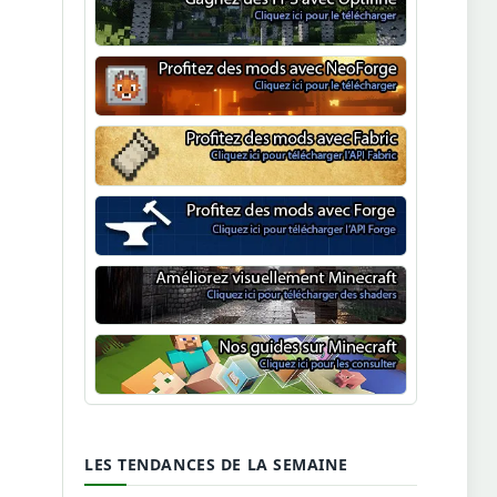
Optifine
NeoForge
Minecraft Fabric
Minecraft Forge
Shaders Minecraft
Guide Minecraft
LES TENDANCES DE LA SEMAINE