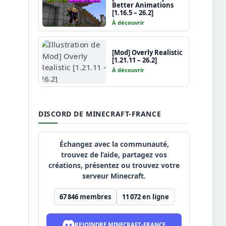
Better Animations
[1.16.5 – 26.2]
À découvrir
[Mod] Overly Realistic
[1.21.11 – 26.2]
À découvrir
DISCORD DE MINECRAFT-FRANCE
Échangez avec la communauté,
trouvez de l’aide, partagez vos
créations, présentez ou trouvez votre
serveur Minecraft.
67 846
membres
11 072
en ligne
REJOINDRE MINECRAFT-FRANCE