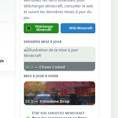
Retrouvez les liens essentiels pour
télécharger Minecraft, consulter le wiki
et suivre les dernières mises à jour du
jeu.
Télécharger
Wiki Minecraft
Minecraft
DERNIÈRE MISE À JOUR
gle
26.2
— Chaos Cubed
MISE À JOUR À VENIR
26.3
— Troisième Drop
ÉTAT DES SERVICES MINECRAFT