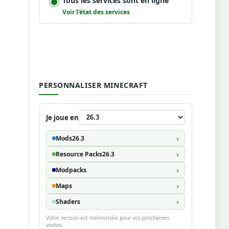
Tous les services sont en ligne
Voir l’état des services
PERSONNALISER MINECRAFT
Je joue en
Mods
26.3
Resource Packs
26.3
Modpacks
Maps
Shaders
Votre version est mémorisée pour vos prochaines
visites.