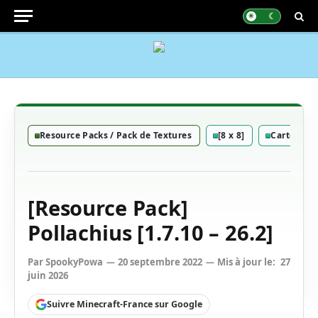
Resource Packs / Pack de Textures
[8 x 8]
Cartoon
[Resource Pack]
Pollachius [1.7.10 – 26.2]
Par
SpookyPowa
20 septembre 2022
Mis à jour le:
27
juin 2026
Suivre Minecraft-France sur Google