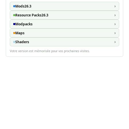
Mods
26.3
Resource Packs
26.3
Modpacks
Maps
Shaders
Votre version est mémorisée pour vos prochaines visites.