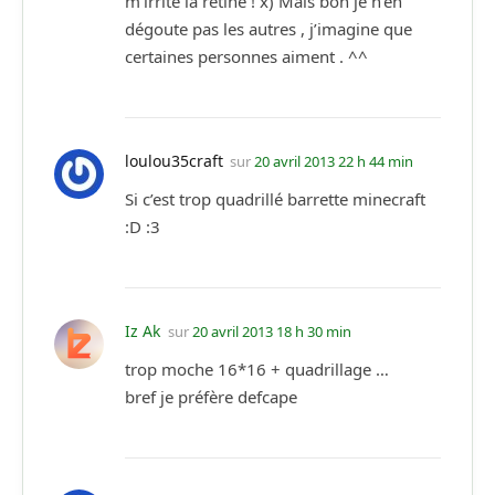
m’irrite la rétine ! x) Mais bon je n’en
dégoute pas les autres , j’imagine que
certaines personnes aiment . ^^
loulou35craft
sur
20 avril 2013 22 h 44 min
Si c’est trop quadrillé barrette minecraft
:D :3
Iz Ak
sur
20 avril 2013 18 h 30 min
trop moche 16*16 + quadrillage …
bref je préfère defcape