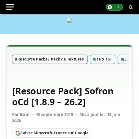
Resource Packs / Pack de Textures
[16 x 16]
[32 x 32
[Resource Pack] Sofron
oCd [1.8.9 – 26.2]
Par
Ezral
19 septembre 2019
Mis à jour le:
18 juin
2026
Suivre Minecraft-France sur Google