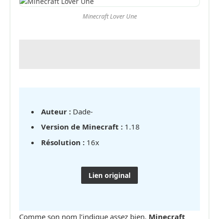
Minecraft Lover Une
Auteur :
Dade-
Version de Minecraft :
1.18
Résolution :
16x
Lien original
Comme son nom l’indique assez bien,
Minecraft