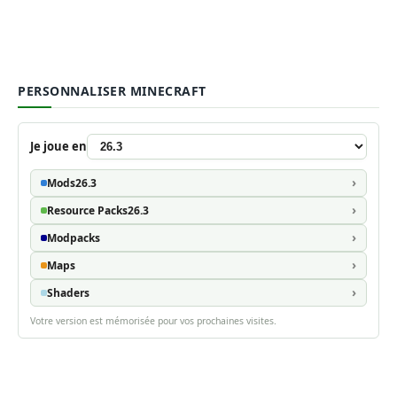
PERSONNALISER MINECRAFT
Je joue en
Mods
26.3
Resource Packs
26.3
Modpacks
Maps
Shaders
Votre version est mémorisée pour vos prochaines visites.