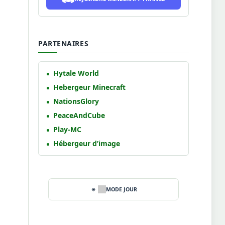
PARTENAIRES
Hytale World
Hebergeur Minecraft
NationsGlory
PeaceAndCube
Play-MC
Hébergeur d’image
MODE JOUR