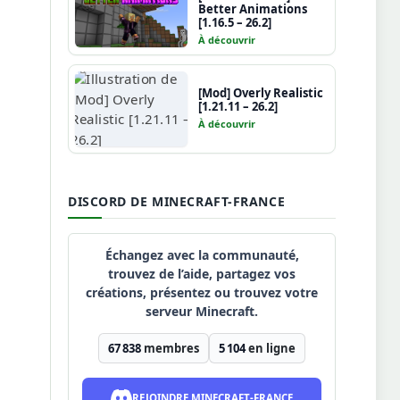
Better Animations
[1.16.5 – 26.2]
À découvrir
[Mod] Overly Realistic
[1.21.11 – 26.2]
À découvrir
DISCORD DE MINECRAFT-FRANCE
Échangez avec la communauté,
trouvez de l’aide, partagez vos
créations, présentez ou trouvez votre
serveur Minecraft.
67 838
membres
5 104
en ligne
REJOINDRE MINECRAFT-FRANCE