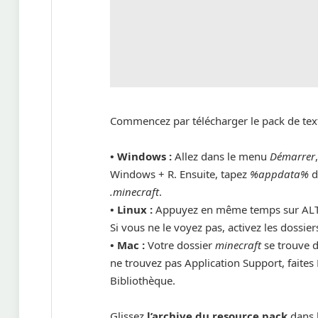
Commencez par télécharger le pack de text
• Windows :
Allez dans le menu
Démarrer
Windows + R. Ensuite, tapez
%appdata%
d
.minecraft
.
•
Linux :
Appuyez en même temps sur ALT 
Si vous ne le voyez pas, activez les dossi
•
Mac :
Votre dossier
minecraft
se trouve d
ne trouvez pas Application Support, faites
Bibliothèque.
Glissez
l’archive du resource pack
dans 