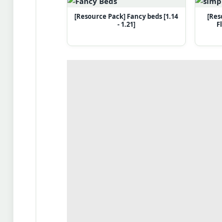
[Resource Pack] Fancy beds [1.14
[Res
- 1.21]
F