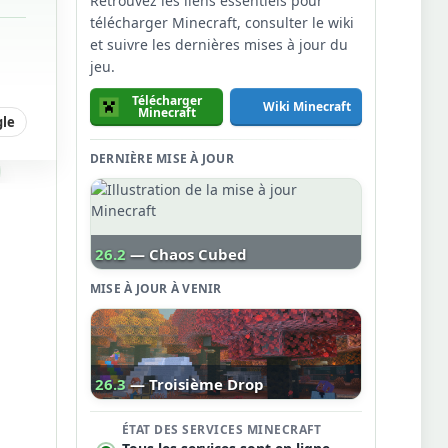
Retrouvez les liens essentiels pour
télécharger Minecraft, consulter le wiki
et suivre les dernières mises à jour du
jeu.
Télécharger
Wiki Minecraft
Minecraft
gle
DERNIÈRE MISE À JOUR
26.2
— Chaos Cubed
MISE À JOUR À VENIR
26.3
— Troisième Drop
ÉTAT DES SERVICES MINECRAFT