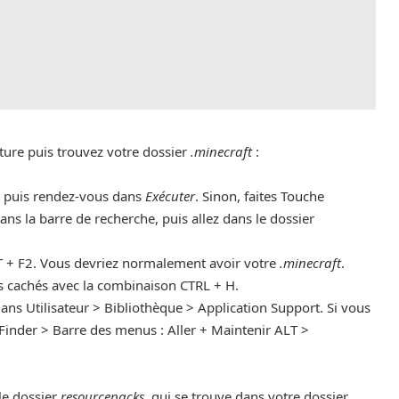
ure puis trouvez votre dossier
.minecraft
:
, puis rendez-vous dans
Exécuter
. Sinon, faites Touche
ans la barre de recherche, puis allez dans le dossier
+ F2. Vous devriez normalement avoir votre
.minecraft
.
ers cachés avec la combinaison CTRL + H.
ans Utilisateur > Bibliothèque > Application Support. Si vous
 Finder > Barre des menus : Aller + Maintenir ALT >
le dossier
resourcepacks
, qui se trouve dans votre dossier