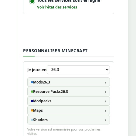
Tous les services sont en ligne
Voir l’état des services
PERSONNALISER MINECRAFT
Je joue en
Mods
26.3
Resource Packs
26.3
Modpacks
Maps
Shaders
Votre version est mémorisée pour vos prochaines
visites.