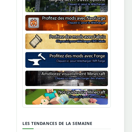
Optifine
NeoForge
Minecraft Fabric
Minecraft Forge
Shaders Minecraft
Guide Minecraft
LES TENDANCES DE LA SEMAINE