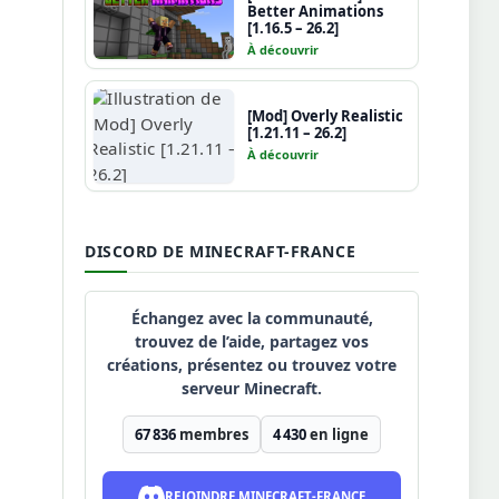
Better Animations
[1.16.5 – 26.2]
À découvrir
[Mod] Overly Realistic
[1.21.11 – 26.2]
À découvrir
DISCORD DE MINECRAFT-FRANCE
Échangez avec la communauté,
trouvez de l’aide, partagez vos
créations, présentez ou trouvez votre
serveur Minecraft.
67 836
membres
4 430
en ligne
REJOINDRE MINECRAFT-FRANCE