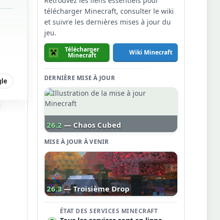
Retrouvez les liens essentiels pour
télécharger Minecraft, consulter le wiki
et suivre les dernières mises à jour du
jeu.
Télécharger
Wiki Minecraft
Minecraft
DERNIÈRE MISE À JOUR
gle
26.2
— Chaos Cubed
MISE À JOUR À VENIR
26.3
— Troisième Drop
ÉTAT DES SERVICES MINECRAFT