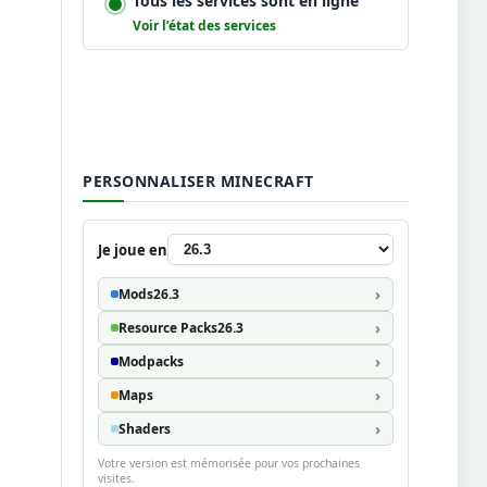
Tous les services sont en ligne
Voir l’état des services
PERSONNALISER MINECRAFT
Je joue en
Mods
26.3
Resource Packs
26.3
Modpacks
Maps
Shaders
Votre version est mémorisée pour vos prochaines
visites.