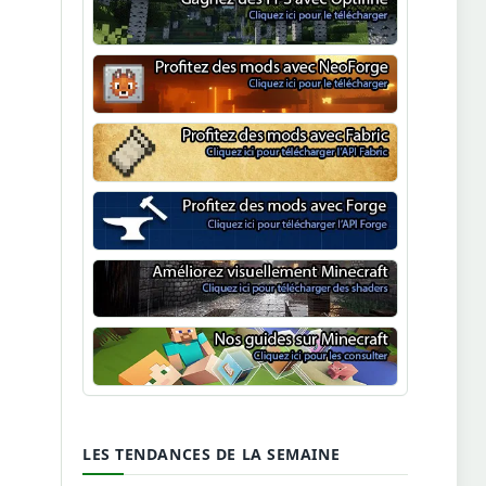
Optifine
NeoForge
Minecraft Fabric
Minecraft Forge
Shaders Minecraft
Guide Minecraft
LES TENDANCES DE LA SEMAINE