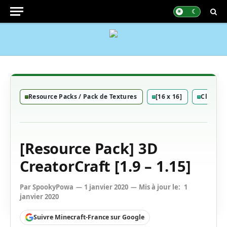
Resource Packs / Pack de Textures
[16 x 16]
Classiq
[Resource Pack] 3D
CreatorCraft [1.9 – 1.15]
Par
SpookyPowa
1 janvier 2020
Mis à jour le:
1
janvier 2020
Suivre Minecraft-France sur Google