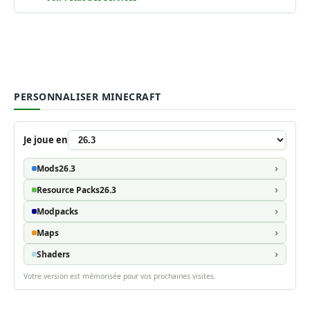
PERSONNALISER MINECRAFT
Je joue en
Mods
26.3
Resource Packs
26.3
Modpacks
Maps
Shaders
Votre version est mémorisée pour vos prochaines visites.