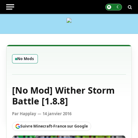
No Mods
[No Mod] Wither Storm
Battle [1.8.8]
Par
Happlay
14 janvier 2016
Suivre Minecraft-France sur Google