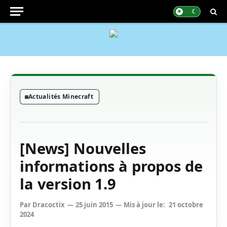
Actualités Minecraft
[News] Nouvelles
informations à propos de
la version 1.9
Par
Dracoctix
25 juin 2015
Mis à jour le:
21 octobre
2024