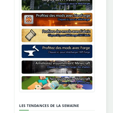
Optifine
NeoForge
Minecraft Fabric
Minecraft Forge
Shaders Minecraft
Guide Minecraft
LES TENDANCES DE LA SEMAINE