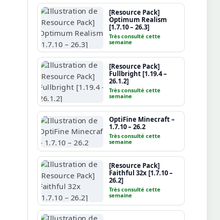
[Resource Pack]
Optimum Realism
[1.7.10 – 26.3]
Très consulté cette
semaine
[Resource Pack]
Fullbright [1.19.4 –
26.1.2]
Très consulté cette
semaine
OptiFine Minecraft –
1.7.10 – 26.2
Très consulté cette
semaine
[Resource Pack]
Faithful 32x [1.7.10 –
26.2]
Très consulté cette
semaine