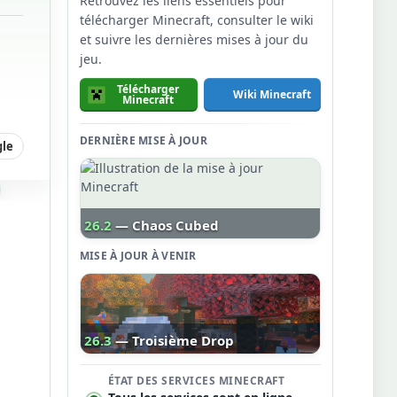
Retrouvez les liens essentiels pour
télécharger Minecraft, consulter le wiki
et suivre les dernières mises à jour du
jeu.
Télécharger
Wiki Minecraft
Minecraft
DERNIÈRE MISE À JOUR
gle
26.2
— Chaos Cubed
MISE À JOUR À VENIR
26.3
— Troisième Drop
ÉTAT DES SERVICES MINECRAFT