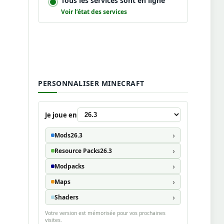
Tous les services sont en ligne
Voir l’état des services
PERSONNALISER MINECRAFT
Je joue en
Mods
26.3
Resource Packs
26.3
Modpacks
Maps
Shaders
Votre version est mémorisée pour vos prochaines
visites.