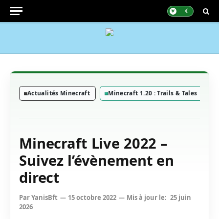
Actualités Minecraft
Minecraft 1.20 : Trails & Tales
Minecraft Live 2022 –
Suivez l’évènement en
direct
Par
YanisBft
15 octobre 2022
Mis à jour le:
25 juin
2026