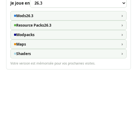
Je joue en
Mods
26.3
Resource Packs
26.3
Modpacks
Maps
Shaders
Votre version est mémorisée pour vos prochaines visites.