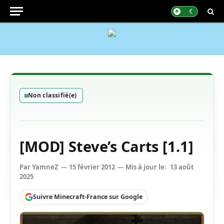
Non classifié(e)
[MOD] Steve’s Carts [1.1]
Par
YamneZ
15 février 2012
Mis à jour le:
13 août
2025
Suivre Minecraft-France sur Google