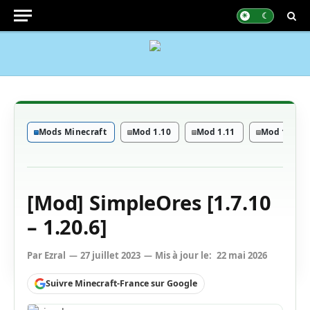
Mods Minecraft
Mod 1.10
Mod 1.11
Mod 1.12
[Mod] SimpleOres [1.7.10
– 1.20.6]
Par
Ezral
27 juillet 2023
Mis à jour le:
22 mai 2026
Suivre Minecraft-France sur Google